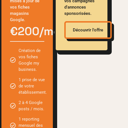
mises à jour de
vos campagnes
vos fiches
d’annonces
magasins
sponsorisées.
Google.
€200/mois
Découvrir l'offre
Création de
vos fiches
Google my
business.
1 prise de vue
de votre
établissement.
2 à 4 Google
posts / mois.
1 reporting
mensuel des