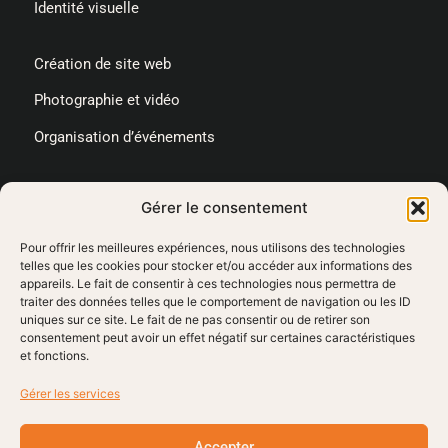
Identité visuelle
Création de site web
Photographie et vidéo
Organisation d’événements
Gérer le consentement
contact@blvu.fr
Pour offrir les meilleures expériences, nous utilisons des technologies
telles que les cookies pour stocker et/ou accéder aux informations des
appareils. Le fait de consentir à ces technologies nous permettra de
traiter des données telles que le comportement de navigation ou les ID
02 72 47 18 17
uniques sur ce site. Le fait de ne pas consentir ou de retirer son
4 Square du Puits Anceau 49000, Angers
Lundi au Vendredi, 9h - 18h
consentement peut avoir un effet négatif sur certaines caractéristiques
et fonctions.
Gérer les services
Accepter