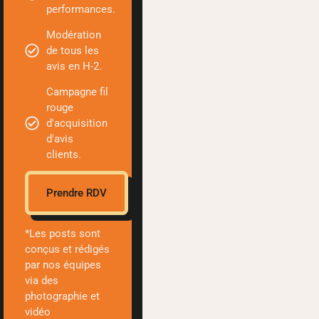
performances.
Modération
de tous les
avis en H-2.
Campagne fil
rouge
d'acquisition
d'avis
clients.
Prendre RDV
*Les posts sont
conçus et rédigés
par nos équipes
via des
photographie et
vidéo